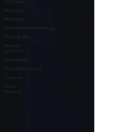
AI Strategy
Recruiting
Marketing
Unternehmensentwicklung
Virtual Reality
Stanford
University
Prototyping
Produktentwicklung
Facebook
Design
Thinking